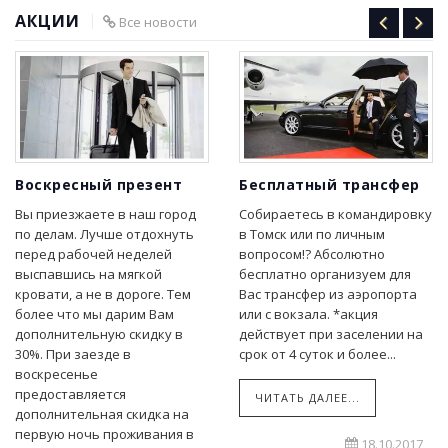
АКЦИИ
Все новости
Воскресный презент
Бесплатный трансфер
Вы приезжаете в наш город
Собираетесь в командировку
по делам. Лучше отдохнуть
в Томск или по личным
перед рабочей неделей
вопросом!? Абсолютно
выспавшись на мягкой
бесплатно организуем для
кровати, а не в дороге. Тем
Вас трансфер из аэропорта
более что мы дарим Вам
или с вокзала. *акция
дополнительную скидку в
действует при заселении на
30%. При заезде в
срок от 4 суток и более...
воскресенье
предоставляется
ЧИТАТЬ ДАЛЕЕ...
дополнительная скидка на
первую ночь проживания в
18.10.2017