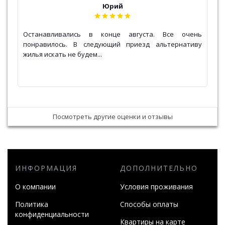
Юрий
же
Останавливались в конце августа. Все очень
Л
ем
понравилось. В следующий приезд альтернативу
н
ет
жилья искать не будем...
т
Оч
Посмотреть другие оценки и отзывы
ИНФОРМАЦИЯ
ДОПОЛНИТЕЛЬНО
О компании
Условия проживания
Политика
Способы оплаты
конфиденциальности
Квартиры на карте